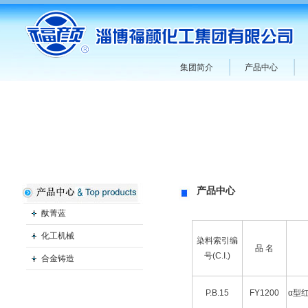
集团简介
产品中心
产品中心
酞菁蓝
化工机械
染料索引编
品 名
号(C.I.)
合金铸造
P.B.15
FY1200
α型